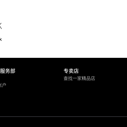
k
k
服务部
专卖店
查找一家精品店
A账户