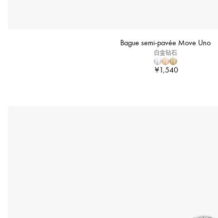
Bague semi-pavée Move Uno
白金钻石
¥1,540