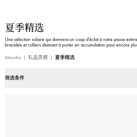
Summer
Vibes
Selection
夏季精选
-
Messika
Une sélection solaire qui donnera un coup d'éclat à votre pause estiv
Gold
bracelets et colliers diamant à porter en accumulation pour encore plu
and
Diamond
Messika
|
礼品灵感
|
夏季精选
Luxury
Jewels
筛选条件