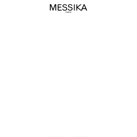
Messika
梅
西
卡
官
网
-
七夕节日
精
品
探索更多
珠
宝
及
高
级
珠
宝