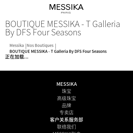
BOUTIQUE MESSIKA - T Galleria
By DFS Four Seasons
Messika
Nos Boutiques
BOUTIQUE MESSIKA - T Galleria By DFS Four Seasons
正在加载...
MESSIKA
珠宝
高级珠宝
品牌
专卖店
客户关系服务部
联络我们