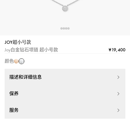
JOY超小号款
白
玫
¥19,400
Joy白金钻石项链 超小号款
金
瑰
颜色
金
描述和详细信息
保养
服务