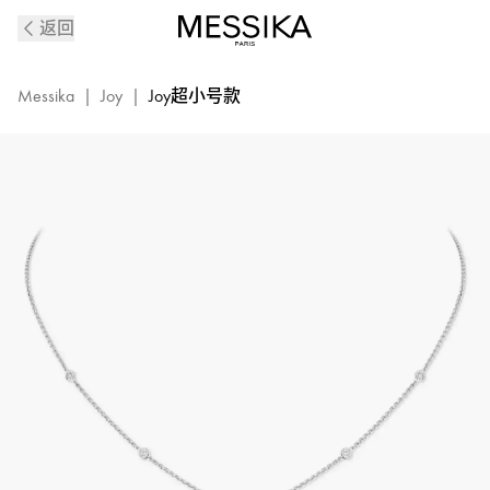
Joy
返回
白
金
钻
Messika
|
Joy
|
Joy超小号款
石
项
链
超
小
号
款
|
Messika
梅
西
卡
05370-
WG