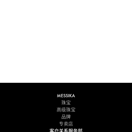
体验 Messika 个性化礼盒带来的独特感受。每件在线订购的
作品都精心呈现在闪耀的首饰盒中，外包优雅的外盒，并附
有 Maison 标志性色彩的手提袋。为了更贴心的细节，您可
以在订单中添加个性化留言。
探索
MESSIKA
珠宝
高级珠宝
品牌
专卖店
客户关系服务部