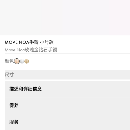
MOVE NOA手镯 小号款
玫
白
黄
Move Noa玫瑰金钻石手镯
瑰
金
金
金
颜色
尺寸
描述和详细信息
保养
服务