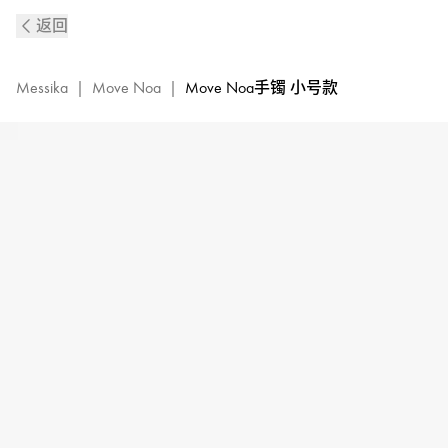
Move
返回
Noa
玫
瑰
Messika
|
Move Noa
|
Move Noa手镯 小号款
金
钻
石
手
镯|Messika
梅
西
卡
10092-
PG