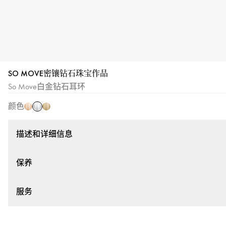
SO MOVE密镶钻石珠宝作品
白
玫
黄
So Move白金钻石耳环
金
瑰
金
颜色
金
描述和详细信息
保养
服务