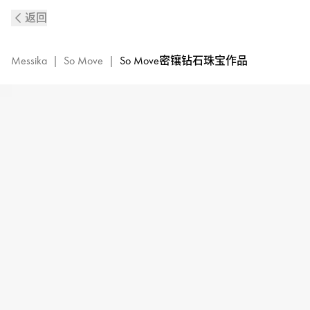
So
返回
Move
白
金
Messika
|
So Move
|
So Move密镶钻石珠宝作品
密
镶
钻
石
耳
环
|
Messika
梅
西
卡
12931-
WG