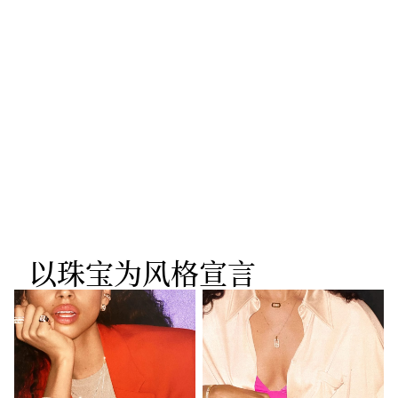
Move Uno金质大号款
Messika梅西卡CARE(S)
黄金钻石
密镶钻石手链
白金钻石
¥13,100
¥12,500
以珠宝为风格宣言