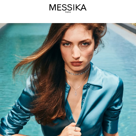
夏
季
珠
宝
精
选
–
Messika
梅
西
卡
钻
石
珠
宝