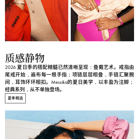
质感静物
2026 夏日季的搭配精髓已然清晰呈现：叠戴艺术。戒指由
尾戒开始，遍布每一根手指；项链层层相叠，手链汇聚腕
间，耳饰环环相扣。Messika的夏日美学，以丰盈为注脚；
经典系列，从不单独登场。
夏季精选
夏
季
精
选