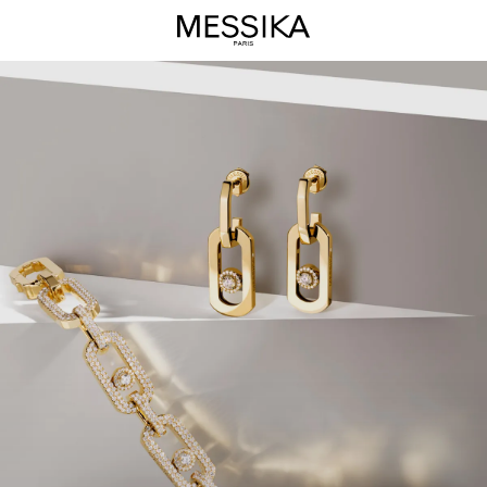
So
Move
珠
宝
系
列
-
Messika
梅
西
卡
奢
华
珠
宝