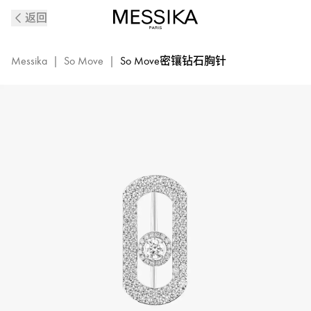
So
返回
Move
白
金
Messika
|
So Move
|
So Move密镶钻石胸针
密
镶
钻
石
胸
针
|
Messika
梅
西
卡
14960-
WG