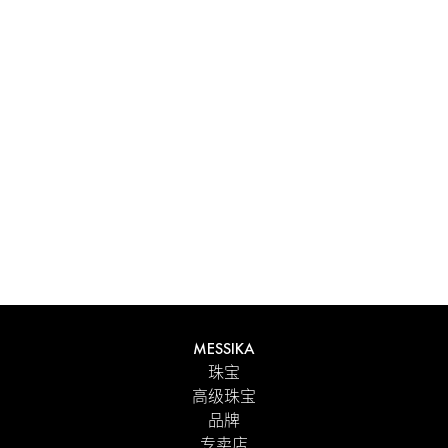
体验 Messika 个性化礼盒带来的独特感受。每件在线订购的
作品都精心呈现在闪耀的首饰盒中，外包优雅的外盒，并附
有 Maison 标志性色彩的手提袋。为了更贴心的细节，您可
以在订单中添加个性化留言。
探索
MESSIKA
珠宝
高级珠宝
品牌
专卖店