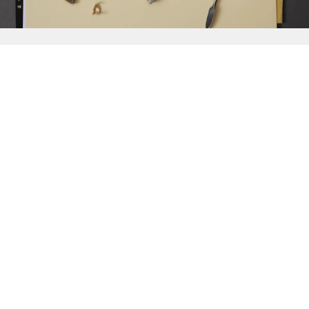
{{
Discover
}}