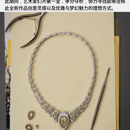
此期间，艺术家们齐聚一堂，争分夺秒，协力寻找能够诠释
此全新作品创意灵感以及优雅与梦幻魅力的理想方式。