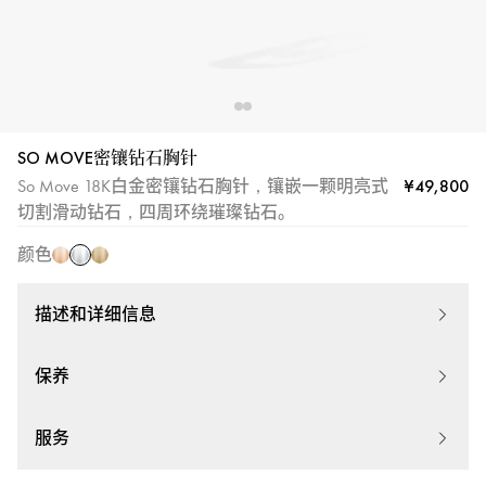
SO MOVE密镶钻石胸针
¥49,800
So Move 18K白金密镶钻石胸针，镶嵌一颗明亮式
白
玫
黄
切割滑动钻石，四周环绕璀璨钻石。
金
瑰
金
颜色
金
描述和详细信息
保养
服务