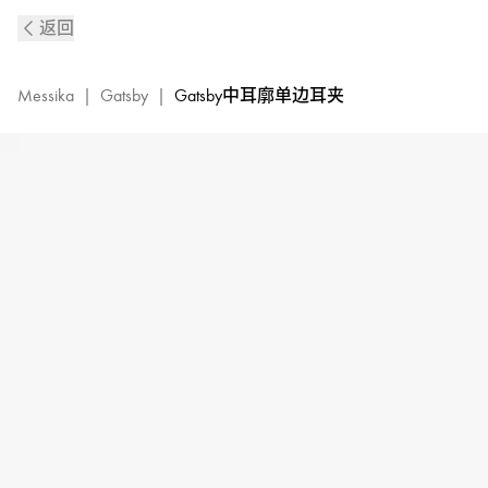
Gatsby
返回
黄
金
钻
Messika
|
Gatsby
|
Gatsby中耳廓单边耳夹
石
中
耳
廓
单
边
耳
夹|Messika
梅
西
卡
10031-
YG