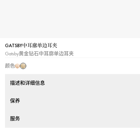
GATSBY中耳廓单边耳夹
黄
玫
Gatsby黄金钻石中耳廓单边耳夹
金
瑰
颜色
金
描述和详细信息
保养
服务