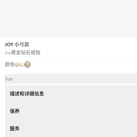
JOY 小号款
黄
玫
白
Joy黄金钻石戒指
金
瑰
金
颜色
金
Size
描述和详细信息
保养
服务