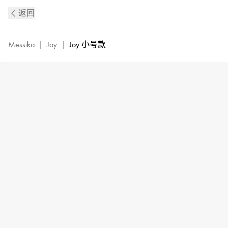
Joy
返回
黄
金
钻
Messika
|
Joy
|
Joy 小号款
石
戒
指
|
Messika
梅
西
卡
05493-
YG