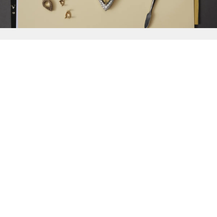
{{
Discover
}}