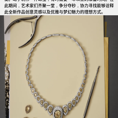
此期间，艺术家们齐聚一堂，争分夺秒，协力寻找能够诠释
此全新作品创意灵感以及优雅与梦幻魅力的理想方式。