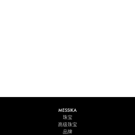
体验 Messika 个性化礼盒带来的独特感受。每件在线订购的
作品都精心呈现在闪耀的首饰盒中，外包优雅的外盒，并附
有 Maison 标志性色彩的手提袋。为了更贴心的细节，您可
以在订单中添加个性化留言。
探索
MESSIKA
珠宝
高级珠宝
品牌