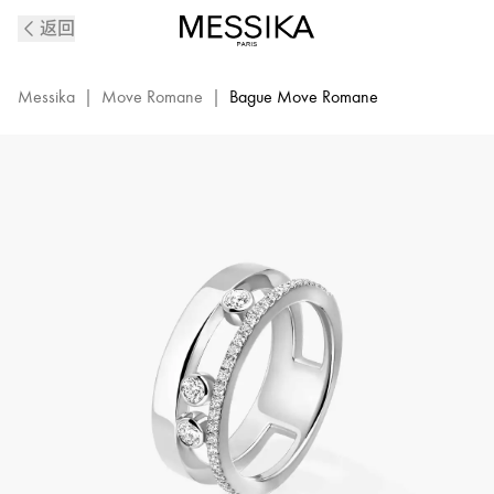
Move
返回
Romane
白
金
Messika
|
Move Romane
|
Bague Move Romane
钻
石
戒
指
|
Messika
梅
西
卡
06516-
WG