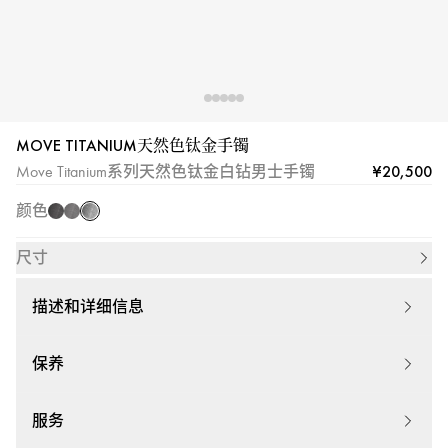
卡
06549-
TN
MOVE TITANIUM天然色钛金手镯
Titanium
Titanium
Titanium
¥20,500
Move Titanium系列天然色钛金白钻男士手镯
Naturel
Black
Graphite
颜色
尺寸
描述和详细信息
保养
服务