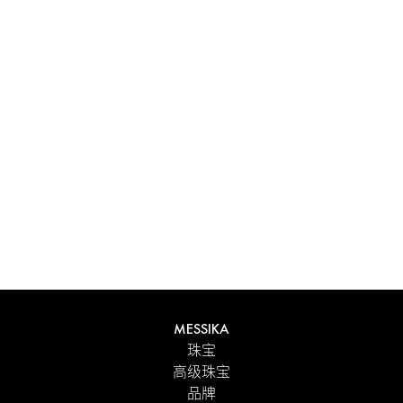
体验 Messika 个性化礼盒带来的独特感受。每件在线订购的
作品都精心呈现在闪耀的首饰盒中，外包优雅的外盒，并附
有 Maison 标志性色彩的手提袋。为了更贴心的细节，您可
以在订单中添加个性化留言。
探索
MESSIKA
珠宝
高级珠宝
品牌