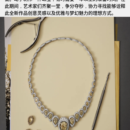
此期间，艺术家们齐聚一堂，争分夺秒，协力寻找能够诠释
此全新作品创意灵感以及优雅与梦幻魅力的理想方式。