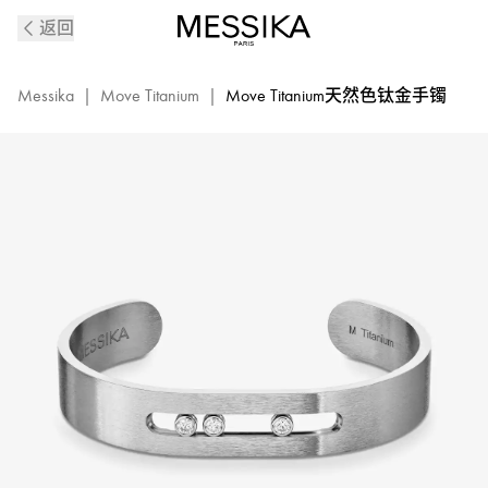
Move
返回
Titanium
系
列
Messika
|
Move Titanium
|
Move Titanium天然色钛金手镯
天
然
色
钛
金
白
钻
男
士
手
镯
|
Messika
梅
西