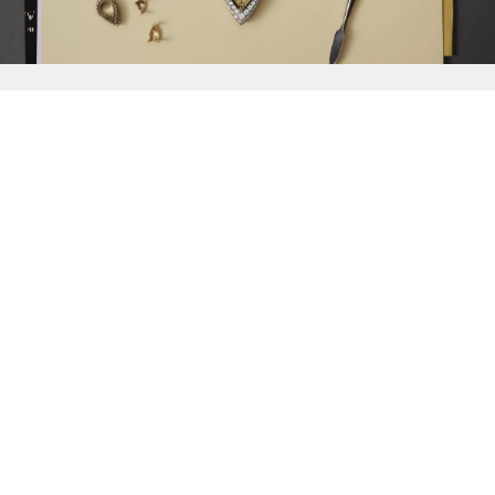
{{
Discover
}}