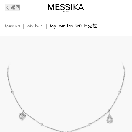
My
返回
Twin
系
列
Messika
|
My Twin
|
My Twin Trio 3x0.15克拉
18K
白
金
钻
石
项
链
11945-
WG
的
详
细
信
息
-