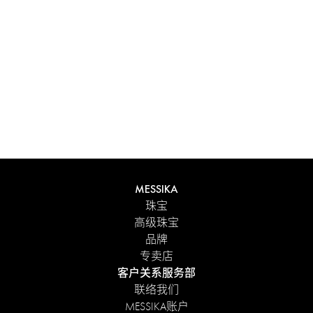
体验 Messika 个性化礼盒带来的独特感受。每件在线订购的
作品都精心呈现在闪耀的首饰盒中，外包优雅的外盒，并附
有 Maison 标志性色彩的手提袋。为了更贴心的细节，您可
以在订单中添加个性化留言。
探索
MESSIKA
珠宝
高级珠宝
品牌
专卖店
客户关系服务部
联络我们
MESSIKA账户