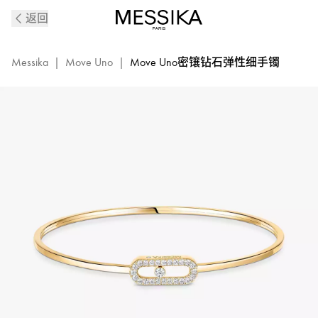
Move
返回
Uno
系
列
Messika
|
Move Uno
|
Move Uno密镶钻石弹性细手镯
18K
黄
金
钻
石
细
手
镯
11134-
YG
的
详
细
信
息