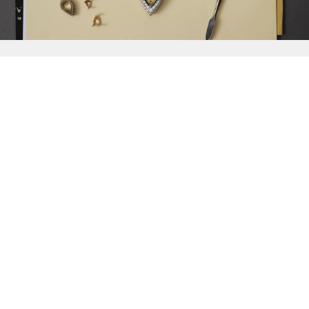
{{
Discover
}}