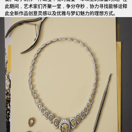
此期间，艺术家们齐聚一堂，争分夺秒，协力寻找能够诠释
此全新作品创意灵感以及优雅与梦幻魅力的理想方式。