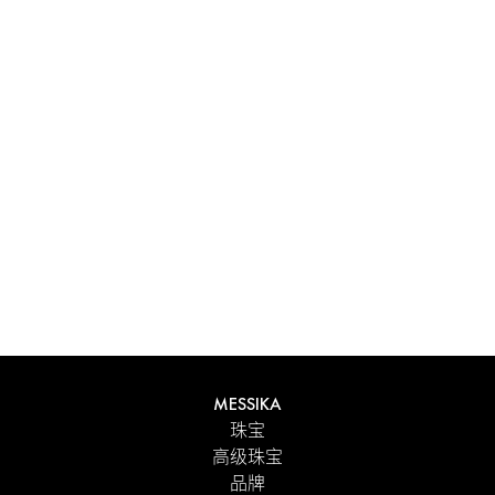
体验 Messika 个性化礼盒带来的独特感受。每件在线订购的
作品都精心呈现在闪耀的首饰盒中，外包优雅的外盒，并附
有 Maison 标志性色彩的手提袋。为了更贴心的细节，您可
以在订单中添加个性化留言。
探索
MESSIKA
珠宝
高级珠宝
品牌