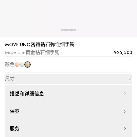
-
Messika|
梅
西
卡
MOVE UNO密镶钻石弹性细手镯
黄
玫
白
¥25,500
Move Uno黄金钻石细手镯
金
瑰
金
颜色
金
尺寸
描述和详细信息
保养
服务