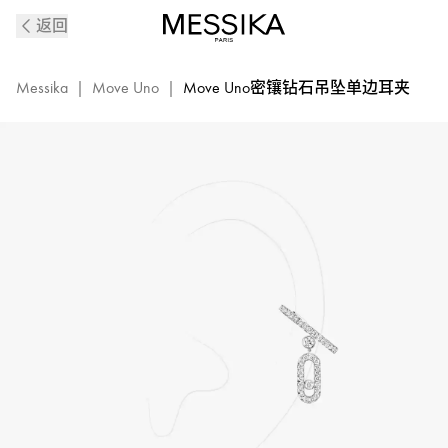
Move
返回
Uno
白
金
Messika
|
Move Uno
|
Move Uno密镶钻石吊坠单边耳夹
钻
石
单
边
耳
夹
|
Messika
梅
西
卡
11162-
WG