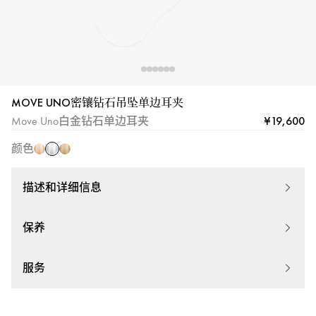
MOVE UNO密镶钻石吊坠单边耳夹
白
玫
黄
¥19,600
Move Uno白金钻石单边耳夹
金
瑰
金
颜色
金
描述和详细信息
保养
服务