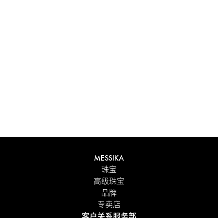
体验 Messika 个性化礼盒带来的独特感受。每件在线订购的
作品都精心呈现在闪耀的首饰盒中，外包优雅的外盒，并附
有 Maison 标志性色彩的手提袋。为了更贴心的细节，您可
以在订单中添加个性化留言。
探索
MESSIKA
珠宝
高级珠宝
品牌
专卖店
客户关系服务部