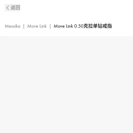
Move
返回
Link
黄
金
Messika
|
Move Link
|
Move Link 0.50克拉单钻戒指
单
钻
戒
指
|
Messika
梅
西
卡
13748-
YG