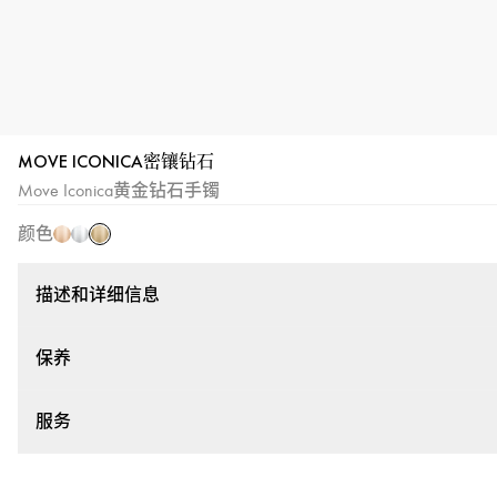
MOVE ICONICA密镶钻石
黄
玫
白
Move Iconica黄金钻石手镯
金
瑰
金
颜色
金
描述和详细信息
保养
服务