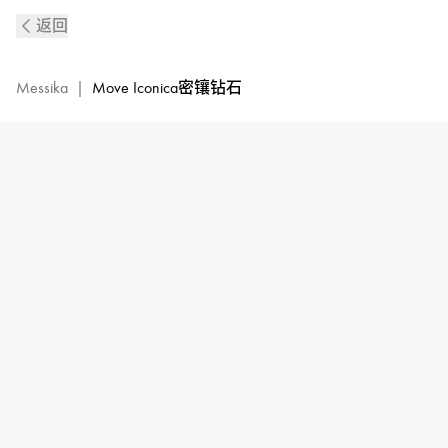
Move
返回
Iconica
黄
金
Messika
|
Move Iconica密镶钻石
密
镶
钻
石
手
镯
|
Messika
梅
西
卡
12977-
YG