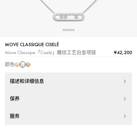
MOVE CLASSIQUE CISELÉ
白
玫
黄
¥42,200
Move Classique「Ciselé」雕纹工艺白金项链
金
瑰
金
颜色
金
描述和详细信息
保养
服务