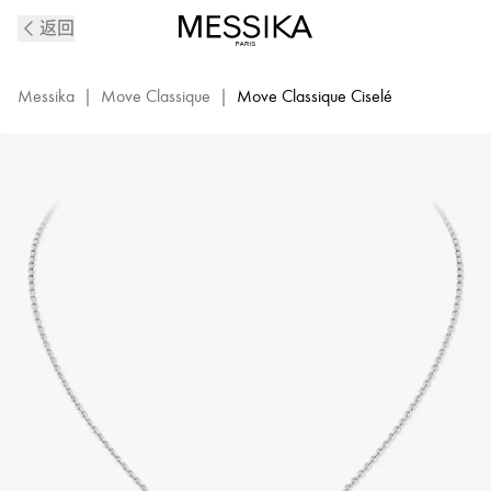
Move
返回
Classique「Ciselé」
雕
纹
Messika
|
Move Classique
|
Move Classique Ciselé
工
艺
白
金
项
链
|
Messika
梅
西
卡
14667-
WG