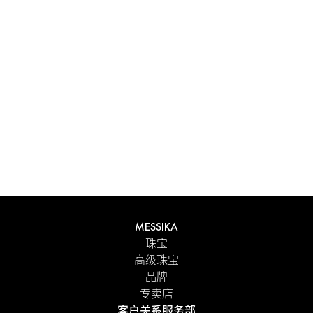
体验 Messika 个性化礼盒带来的独特感受。每件在线订购的
作品都精心呈现在闪耀的首饰盒中，外包优雅的外盒，并附
有 Maison 标志性色彩的手提袋。为了更贴心的细节，您可
以在订单中添加个性化留言。
探索
MESSIKA
珠宝
高级珠宝
品牌
专卖店
客户关系服务部