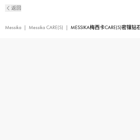
MESSIKA
返回
梅
西
卡
Messika
|
Messika CARE(S)
|
MESSIKA梅西卡CARE(S)密镶
CARE(s)
玫
瑰
金
密
镶
钻
石
粉
色
绳
圈
手
链
|