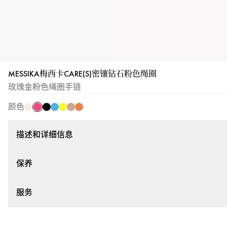
MESSIKA梅西卡CARE(S)密镶钻石粉色绳圈
)
乳
黑
蓝
黄
米
橙
玫瑰金粉色绳圈手链
粉
白
色
色
色
色
色
颜色
色
绳
绳
绳
绳
圈
圈
圈
圈
描述和详细信息
保养
服务