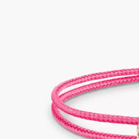
Messika
梅
西
卡
14654-
PG