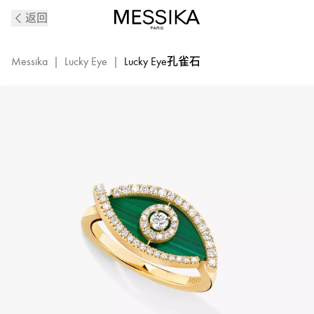
Lucky
返回
Eye
系
列
Messika
|
Lucky Eye
|
Lucky Eye孔雀石
18K
黄
金
孔
雀
石
钻
石
戒
指
12954-
YG
的
详
细