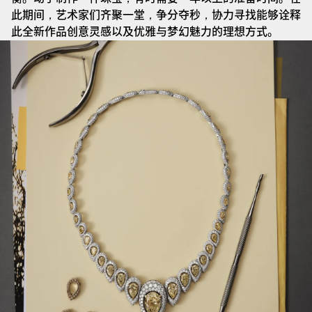
此期间，艺术家们齐聚一堂，争分夺秒，协力寻找能够诠释
此全新作品创意灵感以及优雅与梦幻魅力的理想方式。