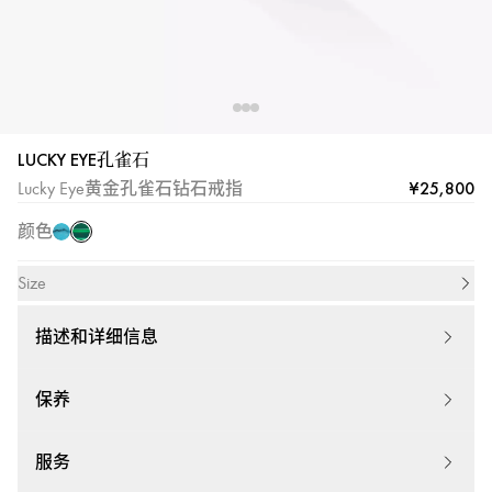
信
息
-
Messika|
梅
西
LUCKY EYE孔雀石
孔
卡
绿
¥25,800
Lucky Eye黄金孔雀石钻石戒指
雀
松
石
颜色
石
Size
描述和详细信息
保养
服务