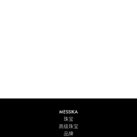
体验 Messika 个性化礼盒带来的独特感受。每件在线订购的
作品都精心呈现在闪耀的首饰盒中，外包优雅的外盒，并附
有 Maison 标志性色彩的手提袋。为了更贴心的细节，您可
以在订单中添加个性化留言。
探索
MESSIKA
珠宝
高级珠宝
品牌