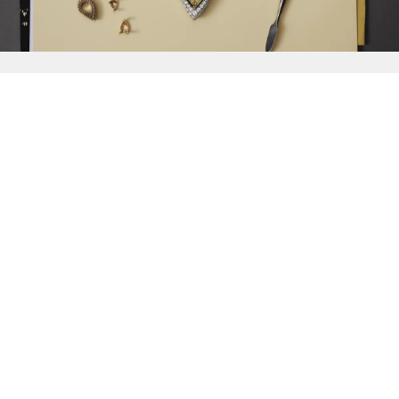
{{
Discover
}}