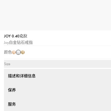
JOY 0.40克拉
白
玫
黄
Joy白金钻石戒指
金
瑰
金
颜色
金
Size
描述和详细信息
保养
服务