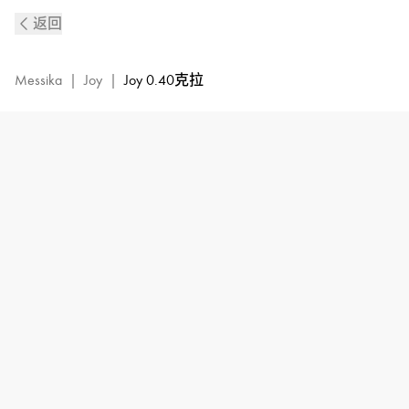
Joy
返回
白
金
钻
Messika
|
Joy
|
Joy 0.40克拉
石
戒
指
|
Messika
梅
西
卡
14509-
WG