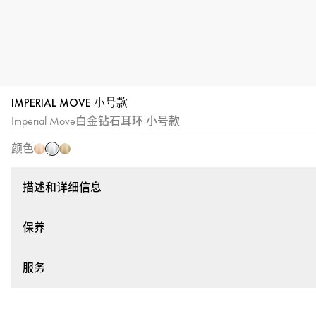
IMPERIAL MOVE 小号款
白
玫
黄
Imperial Move白金钻石耳环 小号款
金
瑰
金
颜色
金
描述和详细信息
保养
服务