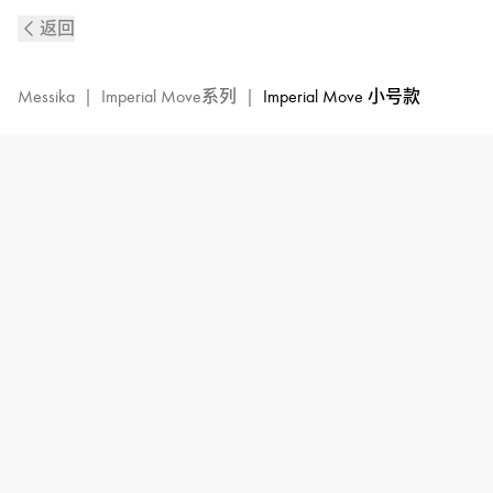
Imperial
返回
Move
白
金
Messika
|
Imperial Move系列
|
Imperial Move 小号款
钻
石
耳
环
小
号
款
|
Messika
梅
西
卡
13930-
WG