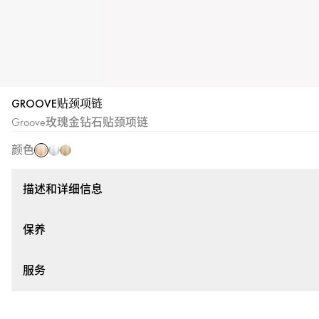
GROOVE贴颈项链
玫
白
黄
Groove玫瑰金钻石贴颈项链
瑰
金
金
金
颜色
描述和详细信息
保养
服务