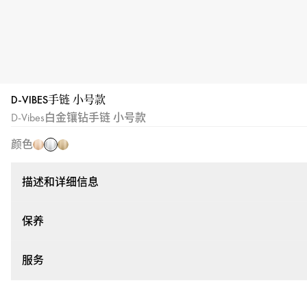
D-VIBES手链 小号款
白
玫
黄
D-Vibes白金镶钻手链 小号款
金
瑰
金
颜色
金
描述和详细信息
保养
服务