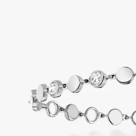
信
息
-
Messika|
梅
西
卡