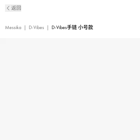
D-
返回
VIBES
系
列
Messika
|
D-Vibes
|
D-Vibes手链 小号款
18K
白
金
钻
石
手
链
小
号
款
12350-
WG
的
详
细