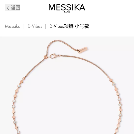
D-
返回
VIBES
系
列
Messika
|
D-Vibes
|
D-Vibes项链 小号款
18K
玫
瑰
金
钻
石
项
链
小
号
款
12351-
PG
的
详