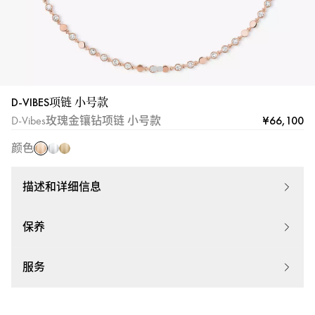
细
信
息
-
Messika|
梅
D-VIBES项链 小号款
玫
西
白
黄
¥66,100
D-Vibes玫瑰金镶钻项链 小号款
瑰
卡
金
金
金
颜色
描述和详细信息
保养
服务