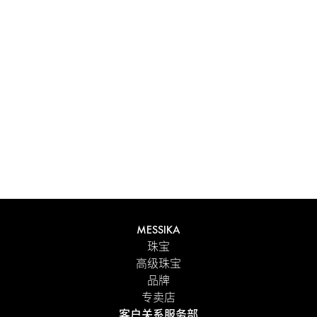
体验 Messika 个性化礼盒带来的独特感受。每件在线订购的
作品都精心呈现在闪耀的首饰盒中，外包优雅的外盒，并附
有 Maison 标志性色彩的手提袋。为了更贴心的细节，您可
以在订单中添加个性化留言。
探索
MESSIKA
珠宝
高级珠宝
品牌
专卖店
客户关系服务部