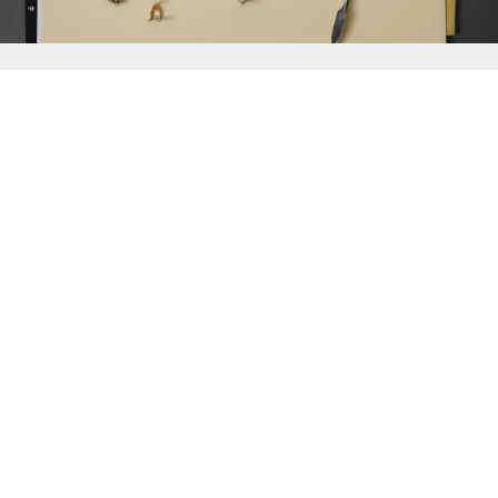
{{
Discover
}}