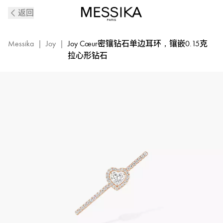
Joy
返回
Cœur
玫
瑰
Messika
|
Joy
|
Joy Cœur密镶钻石单边耳环，镶嵌0.15克
金
拉心形钻石
密
镶
心
形
钻
石
单
边
耳
环|
Messika
11433-
PG