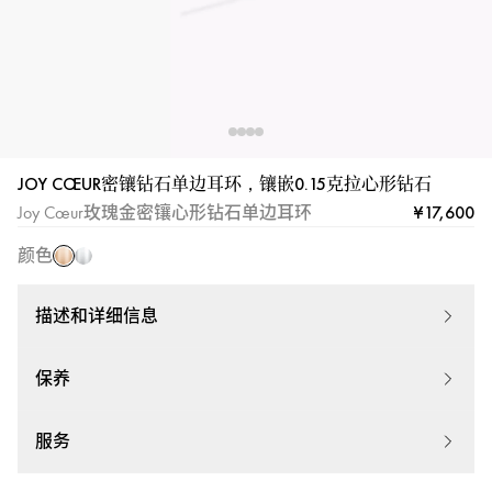
玫
白
JOY CŒUR密镶钻石单边耳环，镶嵌0.15克拉心形钻石
瑰
金
¥17,600
Joy Cœur玫瑰金密镶心形钻石单边耳环
金
颜色
描述和详细信息
保养
服务