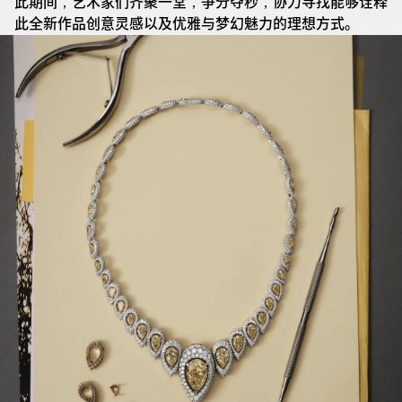
此期间，艺术家们齐聚一堂，争分夺秒，协力寻找能够诠释
此全新作品创意灵感以及优雅与梦幻魅力的理想方式。