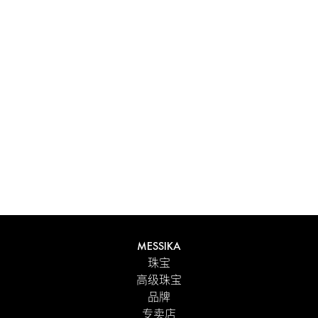
体验 Messika 个性化礼盒带来的独特感受。每件在线订购的
作品都精心呈现在闪耀的首饰盒中，外包优雅的外盒，并附
有 Maison 标志性色彩的手提袋。为了更贴心的细节，您可
以在订单中添加个性化留言。
探索
MESSIKA
珠宝
高级珠宝
品牌
专卖店