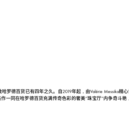
哈罗德百货已有四年之久。自2019年起，由Valérie Mess
一同在哈罗德百货充满传奇色彩的奢美“珠宝厅”内争奇斗艳，M