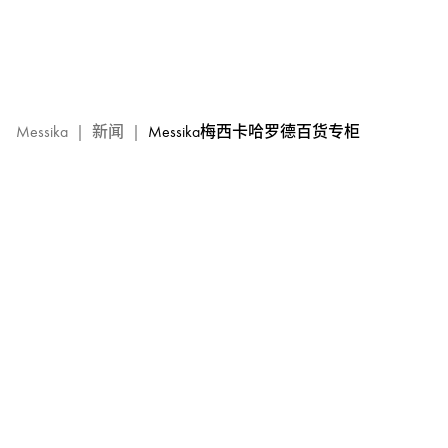
MESSIKA
梅
西
卡
专
卖
Messika
|
新闻
|
Messika梅西卡哈罗德百货专柜
店
–
哈
罗
德
百
货
专
柜：
Messika
梅
西
卡