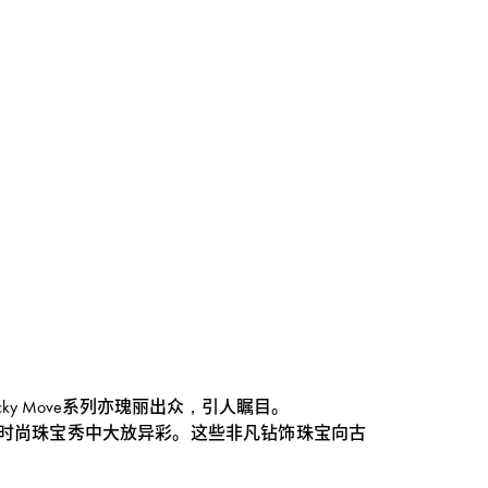
cky Move系列亦瑰丽出众，引人瞩目。
上曾在时尚珠宝秀中大放异彩。这些非凡钻饰珠宝向古