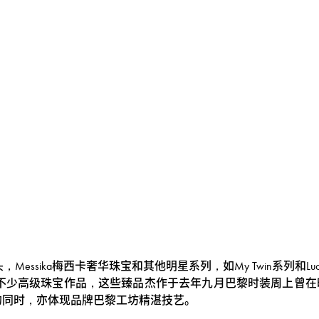
essika梅西卡奢华珠宝和其他明星系列，如My Twin系列和Lu
系列第二篇章中不少高级珠宝作品，这些臻品杰作于去年九月巴黎时装周
灵动创意的同时，亦体现品牌巴黎工坊精湛技艺。