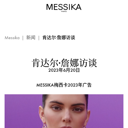
肯
达
尔
·
詹
娜
Messika
|
新闻
|
肯达尔·詹娜访谈
访
谈
–
肯达尔·詹娜访谈
Messika
2023年6月20日
梅
西
MESSIKA梅西卡2023年广告
卡
珠
宝
2023
年
全
新