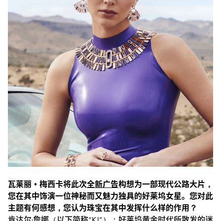
瓦莱丽•梅西卡将此次
全新广告
构想为一部现代公路大片，
您在其中饰演一位神秘而又魅力独具的好莱坞女星。您对此
主题有何感想，您认为珠宝在其中发挥什么样的作用？
肯达尔·詹娜（以下简称“KJ”）：好莱坞黄金时代所散发的迷