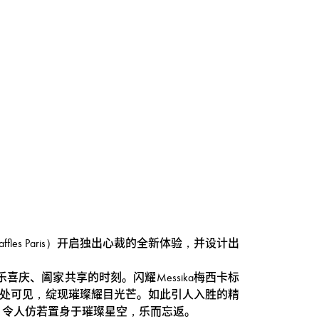
ffles Paris）开启独出心裁的全新体验，并设计出
喜庆、阖家共享的时刻。闪耀Messika梅西卡标
中随处可见，绽现璀璨耀目光芒。如此引人入胜的精
，令人仿若置身于璀璨星空，乐而忘返。