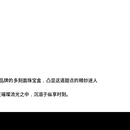
a梅西卡品牌的多刻面珠宝盒，凸显这道甜点的精妙迷人
。在璀璨流光之中，沉溺于纵享时刻。