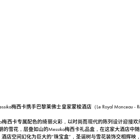
梅西卡携手巴黎莱佛士皇家蒙梭酒店（Le Royal Monceau - Ra
ka梅西卡专属配色的绮丽火彩，以时尚而现代的陈列设计迎接欢乐
的雪花，层叠如山的Messika梅西卡礼品盒，在这家大酒店
感。酒店空间幻化为巨大的“珠宝盒”，圣诞树与雪花装饰交相辉映