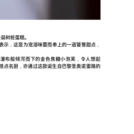
版圣诞树桩蛋糕。
厨表示，这是为宠溺味蕾而奉上的一道饕餮甜点，
中。如瀑布般倾泻而下的金色焦糖小泡芙，令人想起
位糕点名厨，亦通过这款诞生自巴黎圣奥诺雷路的