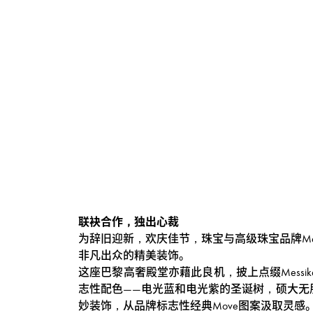
裁
的
圣
诞
节
庆
合
作
联袂合作，独出心裁
为辞旧迎新，欢庆佳节，珠宝与高级珠宝品牌Messika
非凡出众的精美装饰。
这座巴黎高奢殿堂亦藉此良机，披上点缀Messi
志性配色——电光蓝和电光紫的圣诞树，硕大无朋
妙装饰，从品牌标志性经典Move图案汲取灵