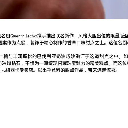
名厨Quentin Lechat携手推出联名新作：风格大胆出位的限量
e图案作为点缀，装饰于精心制作的香草口味甜点之上。这位名
脆甜可口的杏仁糖与丰润蓬松的巴伐利亚奶油巧妙融汇于这道甜点之
灿金光与璀璨钻石，不愧为一道绽现闪耀珠宝魅力的精美糕点。而这
sika梅西卡专卖店。以出乎意料的甜点作品，带来连连惊喜。