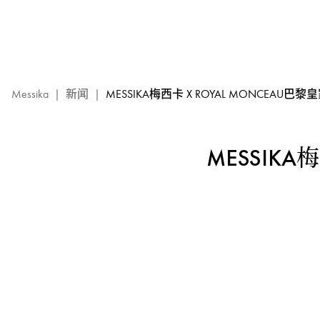
Messika
梅
西
卡
x
Royal
Messika
|
新闻
|
MESSIKA梅西卡 X ROYAL MONCEAU巴
Monceau
巴
黎
MESSIKA
皇
家
蒙
索
酒
店
–
独
出
心