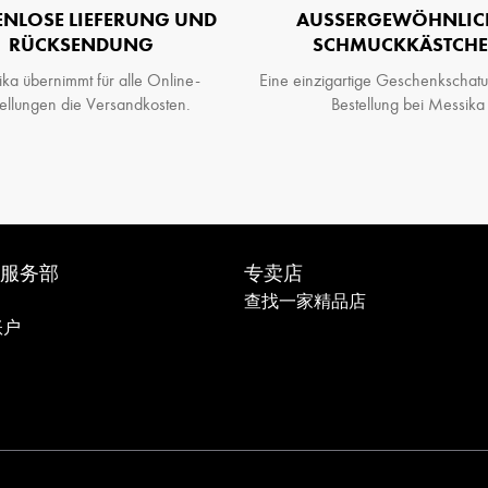
ENLOSE LIEFERUNG UND
AUSSERGEWÖHNLICHE
RÜCKSENDUNG
CHMUCKKÄSTCHEN
ka übernimmt für alle Online-
Eine einzigartige Geschenkschatul
ellungen die Versandkosten.
Bestellung bei Messika
服务部
专卖店
查找一家精品店
账户