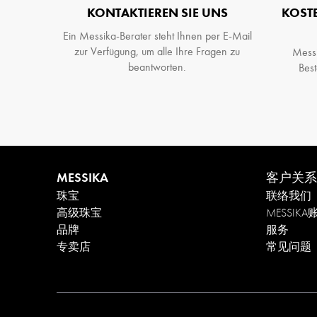
KONTAKTIEREN SIE UNS
KOST
Ein Messika-Berater steht Ihnen per E-Mail
zur Verfügung, um alle Ihre Fragen zu
Messi
beantworten.
Best
MESSIKA
客户关系
珠宝
联络我们
高级珠宝
MESSIKA
品牌
服务
专卖店
常见问题