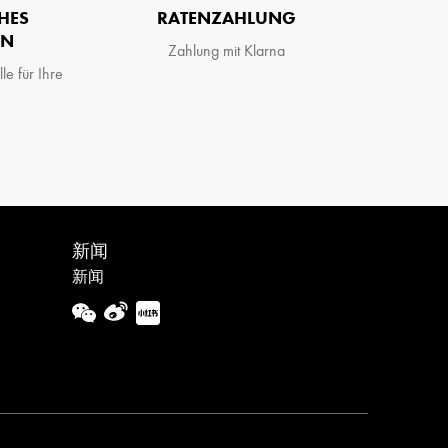
S S
RATENZAHLUNG
Zahlung mit Klarna
le für Ihre
新闻
新闻