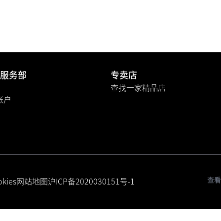
服务部
专卖店
查找一家精品店
A账户
查看
kies
网站地图
沪ICP备2020030151号-1