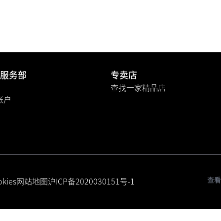
服务部
专卖店
查找一家精品店
A账户
查看
kies
网站地图
沪ICP备2020030151号-1